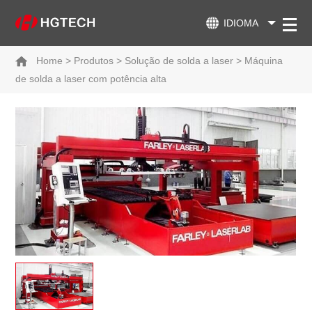
IDIOMA
Home
>
Produtos
>
Solução de solda a laser
>
Máquina
de solda a laser com potência alta