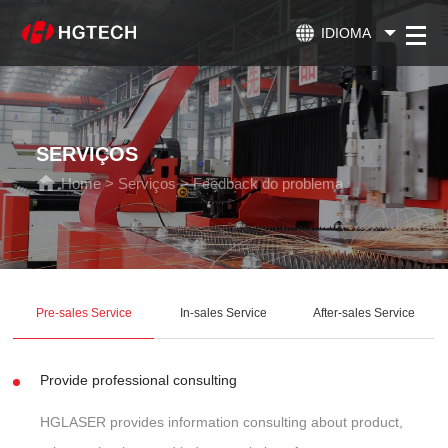
IDIOMA
SERVIÇOS
Home
>
Serviços
>
Feedback do problema
Pre-sales Service
In-sales Service
After-sales Service
Provide professional consulting
HGLASER provides information consulting about product,